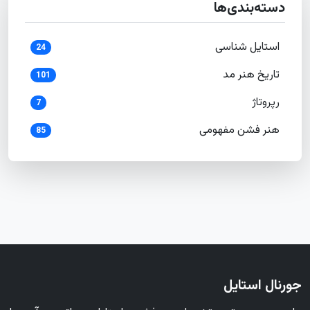
دسته‌بندی‌ها
استایل شناسی
24
تاریخ هنر مد
101
رپروتاژ
7
هنر فشن مفهومی
85
جورنال استایل