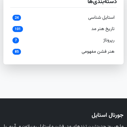
دسته‌بندی‌ها
استایل شناسی
24
تاریخ هنر مد
101
رپروتاژ
7
هنر فشن مفهومی
85
جورنال استایل
ما هر روز جدیدترین ترندهای مد، فشن و استایل رو براتون می‌آریم. با