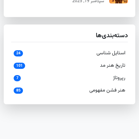
سپتامبر 19, 2025
دسته‌بندی‌ها
استایل شناسی
24
تاریخ هنر مد
101
رپروتاژ
7
هنر فشن مفهومی
85