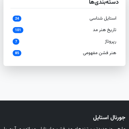
دسته‌بندی‌ها
استایل شناسی
24
تاریخ هنر مد
101
رپروتاژ
7
هنر فشن مفهومی
85
جورنال استایل