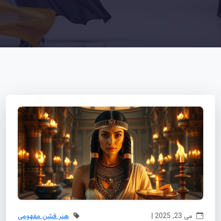
می 23, 2025 |
هنر فشن مفهومی