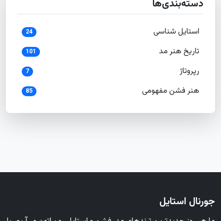
دسته‌بندی‌ها
استایل شناسی
24
تاریخ هنر مد
101
رپروتاژ
7
هنر فشن مفهومی
85
جورنال استایل